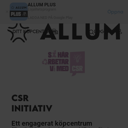
Cookie- hanteringspanel
ALLUM PLUS
Lojalitetsprogram
Öppna
LADDA NED PÅ Google Play
DITT KÖPCENTER
LOGGA IN
CSR
INITIATIV
Ett engagerat köpcentrum