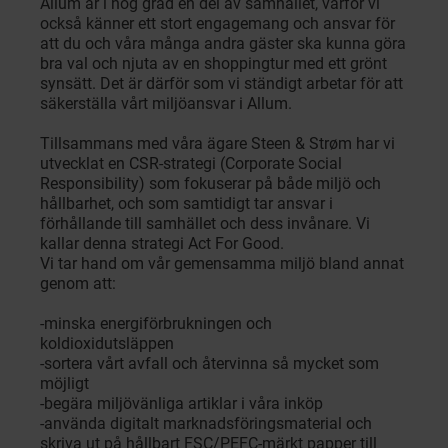
Allum är i hög grad en del av samhället, varför vi
också känner ett stort engagemang och ansvar för
att du och våra många andra gäster ska kunna göra
bra val och njuta av en shoppingtur med ett grönt
synsätt. Det är därför som vi ständigt arbetar för att
säkerställa vårt miljöansvar i Allum.
Tillsammans med våra ägare Steen & Strøm har vi
utvecklat en CSR-strategi (Corporate Social
Responsibility) som fokuserar på både miljö och
hållbarhet, och som samtidigt tar ansvar i
förhållande till samhället och dess invånare. Vi
kallar denna strategi Act For Good.
Vi tar hand om vår gemensamma miljö bland annat
genom att:
-minska energiförbrukningen och
koldioxidutsläppen
-sortera vårt avfall och återvinna så mycket som
möjligt
-begära miljövänliga artiklar i våra inköp
-använda digitalt marknadsföringsmaterial och
skriva ut på hållbart FSC/PEFC-märkt papper till