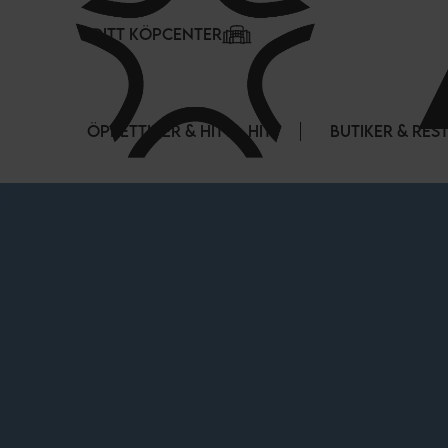
Cookie- hanteringspanel
DITT KÖPCENTER
ÖPPETTIDER & HITTA HIT
BUTIKER & RE