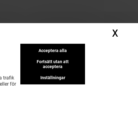
X
Dölj
Acceptera alla
Fortsätt utan att
acceptera
 trafik
Inställningar
ller för