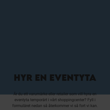
HYR EN EVENTYTA
Är du ett varumärke eller retailer som vill hyra en
eventyta temporärt i vårt shoppingcenter? Fyll i
formuläret nedan så återkommer vi så fort vi kan.