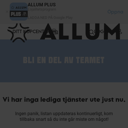
Cookie- hanteringspanel
ALLUM PLUS
Lojalitetsprogram
Öppna
LADDA NED PÅ Google Play
DITT KÖPCENTER
LOGGA IN
BLI EN DEL AV TEAMET
Vi har inga lediga tjänster ute just nu.
Ingen panik, listan uppdateras kontinuerligt, kom
tillbaka snart så du inte går miste om något!