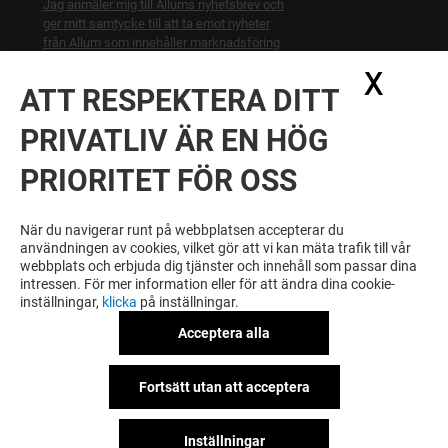
Jag anmäler mig till Allums nyhetsbrev och
ger mitt samtycke till att ta emot nyheter
från Allum som innehåller marknadsföring
från Allum och Allums hyresgäster och
X
Dölj
relevanta samarbetspartners. Jag bekräftar
ATT RESPEKTERA DITT
att jag har läst och förstått
marknadsföringssamtycke
.
PRIVATLIV ÄR EN HÖG
BLI BELÖNAD FÖR DIN LOJALITET
PRIORITET FÖR OSS
Bli medlem i ALLUM PLUS och få tillgån till
exklusiva fördelar, erbjudanden och services på
När du navigerar runt på webbplatsen accepterar du
ALLUM och våra samarbetspartners.
användningen av cookies, vilket gör att vi kan mäta trafik till vår
webbplats och erbjuda dig tjänster och innehåll som passar dina
intressen. För mer information eller för att ändra dina cookie-
inställningar,
klicka
på inställningar.
Allmänna regler & Användarvillkor
Acceptera alla
Juridiska meddelanden
Personuppgiftspolicy
Logga in på KLUB!
CSR initiativer
Fortsätt utan att acceptera
Miljö- och samhällsansvar
Inställningar