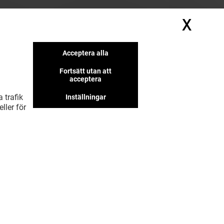
X
Dölj
Acceptera alla
Fortsätt utan att
acceptera
 trafik
Inställningar
ller för