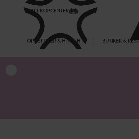
Cookie- hanteringspanel
DITT KÖPCENTER
ÖPPETTIDER & HITTA HIT
BUTIKER & RE