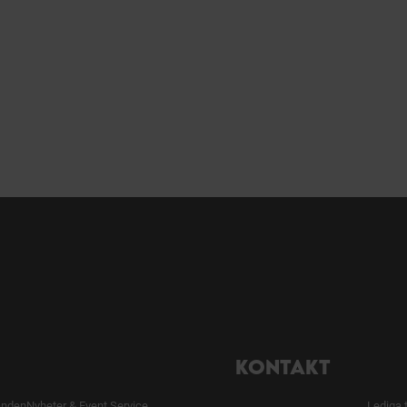
KONTAKT
anden
Nyheter & Event.
Service
Lediga 