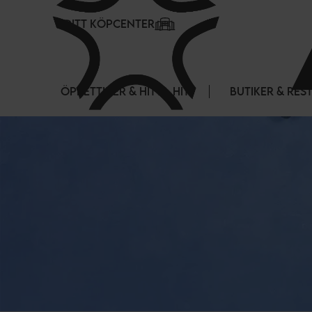
Cookie- hanteringspanel
DITT KÖPCENTER
ÖPPETTIDER & HITTA HIT
BUTIKER & RE