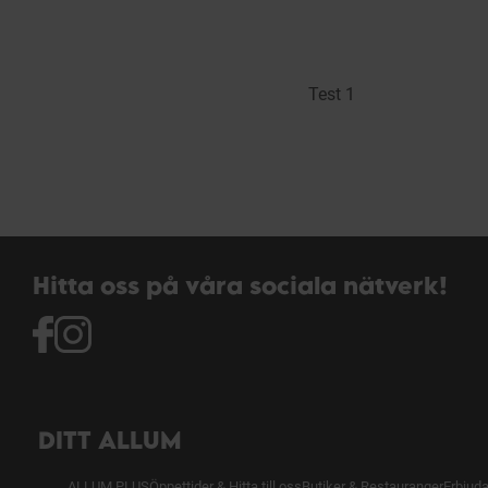
Test 1
Hitta oss på våra sociala nätverk!
DITT ALLUM
ALLUM PLUS
Öppettider & Hitta till oss
Butiker & Restauranger
Erbjud