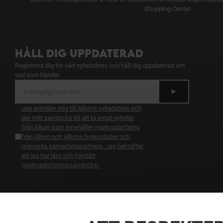
Shopping Center
HÅLL DIG UPPDATERAD
Registrera dig för vårt nyhetsbrev och håll dig uppdaterad om
vad som händer
Jag anmäler mig till Allums nyhetsbrev och
ger mitt samtycke till att ta emot nyheter
från Allum som innehåller marknadsföring
från Allum och Allums hyresgäster och
relevanta samarbetspartners. Jag bekräftar
att jag har läst och förstått
marknadsföringssamtycke
.
BLI BELÖNAD FÖR DIN LOJALITET
Bli medlem i ALLUM PLUS och få tillgån till