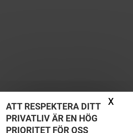
X
Dölj
ATT RESPEKTERA DITT
PRIVATLIV ÄR EN HÖG
PRIORITET FÖR OSS