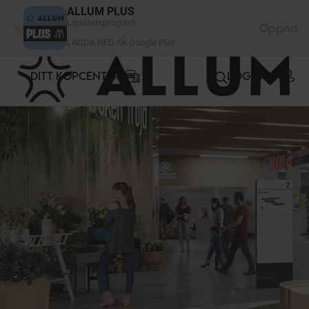
Cookie- hanteringspanel
ALLUM PLUS
Lojalitetsprogram
Öppna
LADDA NED PÅ Google Play
DITT KÖPCENTER
LOGGA IN