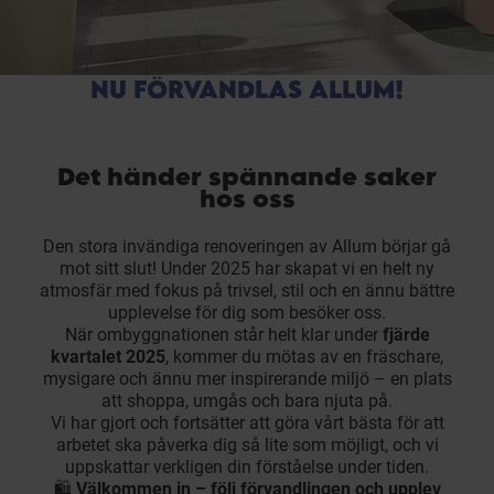
NU FÖRVANDLAS ALLUM!
Det händer spännande saker
hos oss
Den stora invändiga renoveringen av Allum börjar gå
mot sitt slut! Under 2025 har skapat vi en helt ny
atmosfär med fokus på trivsel, stil och en ännu bättre
upplevelse för dig som besöker oss.
När ombyggnationen står helt klar under
fjärde
kvartalet 2025
, kommer du mötas av en fräschare,
mysigare och ännu mer inspirerande miljö – en plats
att shoppa, umgås och bara njuta på.
Vi har gjort och fortsätter att göra vårt bästa för att
arbetet ska påverka dig så lite som möjligt, och vi
uppskattar verkligen din förståelse under tiden.
🛍️
Välkommen in – följ förvandlingen och upplev