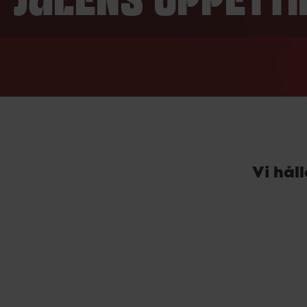
JULENS ÖPPETTI
Vi hål