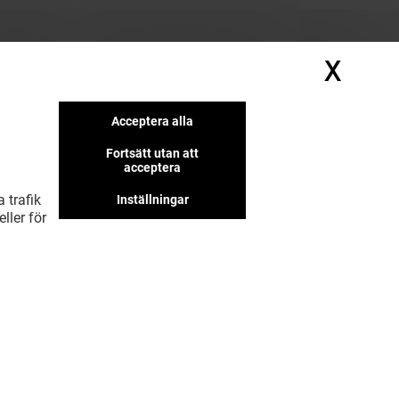
X
Dölj
Acceptera alla
Fortsätt utan att
acceptera
 trafik
Inställningar
ller för