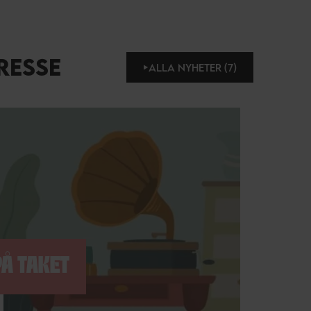
RESSE
ALLA NYHETER (7)
Å TAKET