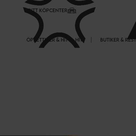
Cookie- hanteringspanel
DITT KÖPCENTER
ÖPPETTIDER & HITTA HIT
BUTIKER & RE