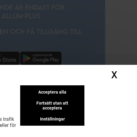
NDE ÄR ENDAST FÖR
 ALLUM PLUS
EN OCH FÅ TILLGÅNG TILL
X
Dölj
Acceptera alla
Fortsätt utan att
acceptera
 trafik
Inställningar
ller för