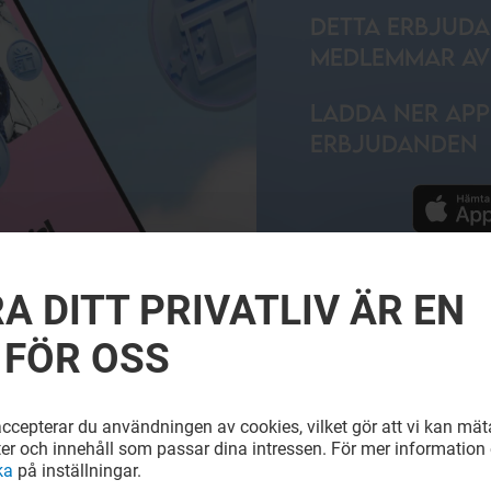
DETTA ERBJUDA
MEDLEMMAR AV
LADDA NER APP
ERBJUDANDEN
A DITT PRIVATLIV ÄR EN
LÄS MER
 FÖR OSS
cepterar du användningen av cookies, vilket gör att vi kan mäta
ter och innehåll som passar dina intressen. För mer information e
ka
på inställningar.