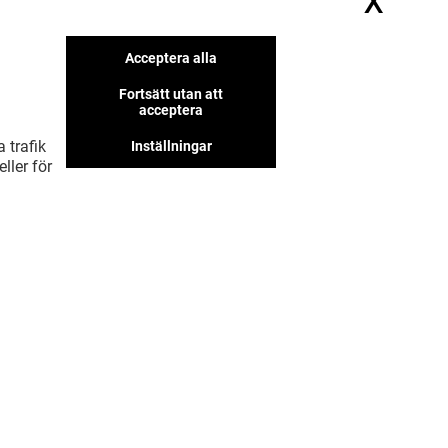
X
Dölj
Vi har fler butiker som vi tror
Acceptera alla
att du kommer gilla
Fortsätt utan att
acceptera
 trafik
Inställningar
ller för
VISA MER! (6)