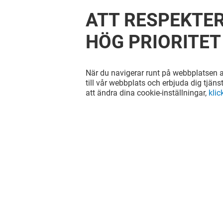
ATT RESPEKTER
HÖG PRIORITET
När du navigerar runt på webbplatsen ac
till vår webbplats och erbjuda dig tjäns
att ändra dina cookie-inställningar,
klic
CEDERLEÜFS &
SUSHI Y
SVENHEIMERS
Stängt
Stängt