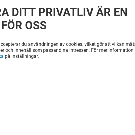
A DITT PRIVATLIV ÄR EN
 FÖR OSS
cepterar du användningen av cookies, vilket gör att vi kan mäta
ter och innehåll som passar dina intressen. För mer information e
ka
på inställningar.
AMA
SUBWAY
Stängt