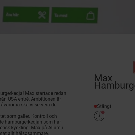
Max
Hamburge
urgerkedja! Max startade redan
från USA entré. Ambitionen är
åvarorna ska vi servera de
Stängt
tet som gäller. Kontroll och
ande hamburgerkedjan som har
vensk kyckling. Max på Allum i
r mat allt hälsosammare.