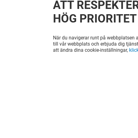
ATT RESPEKTER
HÖG PRIORITET
När du navigerar runt på webbplatsen ac
till vår webbplats och erbjuda dig tjäns
att ändra dina cookie-inställningar,
klic
ÅHLÉNS
WILLYS
Stängt
Öppet
Hitta oss på våra sociala nätverk!