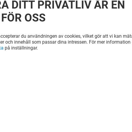
A DITT PRIVATLIV ÄR EN
 FÖR OSS
cepterar du användningen av cookies, vilket gör att vi kan mäta
ter och innehåll som passar dina intressen. För mer information e
ka
på inställningar.
PRESSBYRÅN
Stängt