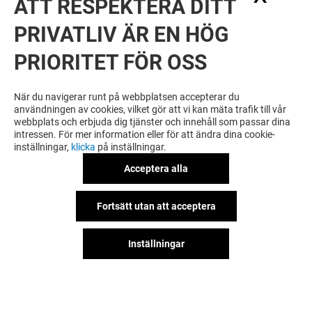
ATT RESPEKTERA DITT
PRIVATLIV ÄR EN HÖG
PRIORITET FÖR OSS
VILL DU SE MER? DU KANSKE ÄVEN
GILLAR
När du navigerar runt på webbplatsen accepterar du
användningen av cookies, vilket gör att vi kan mäta trafik till vår
webbplats och erbjuda dig tjänster och innehåll som passar dina
intressen. För mer information eller för att ändra dina cookie-
inställningar,
klicka
på inställningar.
Acceptera alla
Fortsätt utan att acceptera
Inställningar
CEDERLEÜFS &
SUSHI YAMA
SVENHEIMERS
Stängt
Stängt