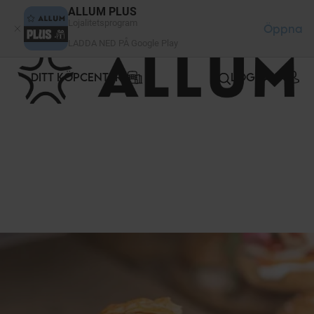
Cookie- hanteringspanel
ALLUM PLUS
Lojalitetsprogram
Öppna
LADDA NED PÅ Google Play
DITT KÖPCENTER
LOGGA IN